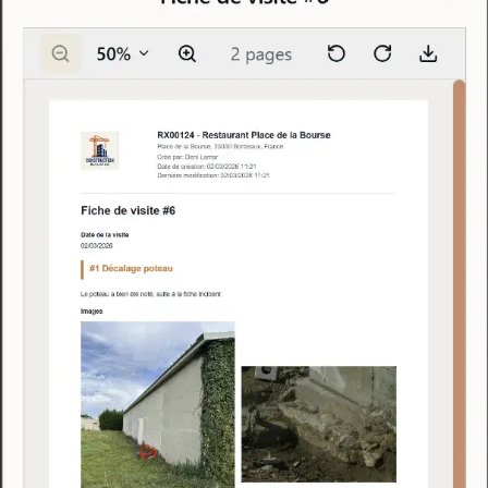
Comment ça marche
3 étapes, 2 minutes
01
Choisissez un modèle
Sélectionnez parmi nos modèles ou créez le vôtre
02
Remplissez les champs
Ajoutez vos photos, commentaires et observations
03