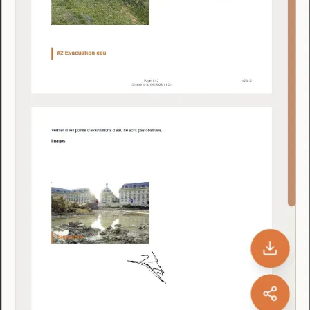
Envoyez en 1 clic
PDF généré et peut être envoyer automatiquement aux clients/sous
traitants
Avantages
Les avantages de nos rapports
Rapports en 2 minutes
Générez des comptes-rendus professionnels directement depuis le
chantier.
Partage instantané
Envoyez vos rapports directement à vos clients et sous-traitants.